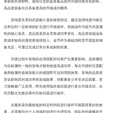
来获取所需材料。值得注意的是装备品质对升级结果存在影响，
高品质装备往往具备更高的升级成功概率。
其纯度关系到武器耐久度的保留情况，建议选用纯度均衡且
总和达到一定标准的矿石进行升级操作。祝福油作为提升武器属
性的核心道具，其品质差异会导致成功率变化，高品质祝福油虽
然成本较高但显然更值得投入。金币作为基础消耗货币需提前储
备充足，可通过完成日常任务或刷怪积累。
升级过程中首饰的合理搭配对结果产生重要影响。选择属性
与目标属性一致的首饰才能有效提高成功率，每次升级时仅需配
备两枚属性值相加较大的戒指即可达到理想效果。首饰的品质差
异会影响其对成功率的加成效果，但数量多少并非决定因素。垫
刀策略被广泛采用，即先使用低价值武器进行多次升级尝试，在
经历数次失败后再对目标武器进行操作。
在服务器负载较低的特定时间段进行操作可能获得更好的效
果，这需要结合个人游戏时间进行合理安排。组队协作能够提升