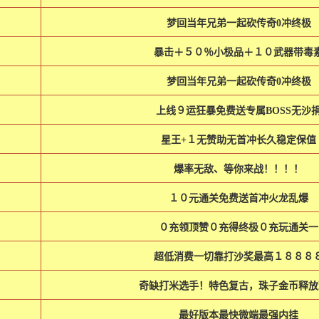
梦回当年兄弟一起砍传奇0冲终极
暴击＋５０％小极品＋１０武器带毒
梦回当年兄弟一起砍传奇0冲终极
上线９运狂暴免费送专属BOSS无沙
星王+１无赞助无首冲长久稳定保值
爆率无敌、等你来战！！！！
１０元通关免费送首冲火龙乱爆
０充领顶赞０充得终极０充玩通关一
超低消费一切靠打沙奖最高１８８８
奇缺打米选手！特色复古，珠子金币释放
最好版本最快微端最强内挂