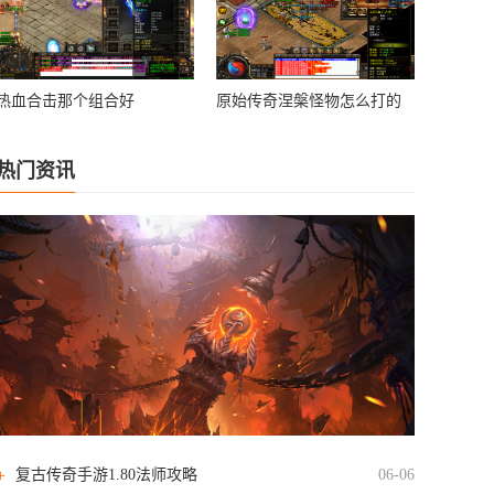
热血合击那个组合好
原始传奇涅槃怪物怎么打的
热门资讯
复古传奇手游1.80法师攻略
06-06