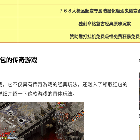
７６８大极品超变专属暗黑化魔酒鬼微变
独创命格复古经典原味沉默
赞助靠打挂机免费吸怪免费狂暴免费
包的传奇游戏
戏，它不仅具有传奇游戏的经典玩法，还融入了领取红包的
详细介绍一下这款游戏的具体玩法。