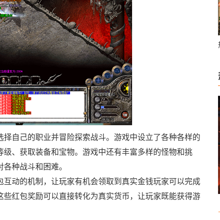
选择自己的职业并冒险探索战斗。游戏中设立了各种各样的
等级、获取装备和宝物。游戏中还有丰富多样的怪物和挑
对各种战斗和困难。
包互动的机制，让玩家有机会领取到真实金钱玩家可以完成
这些红包奖励可以直接转化为真实货币，让玩家既能获得游