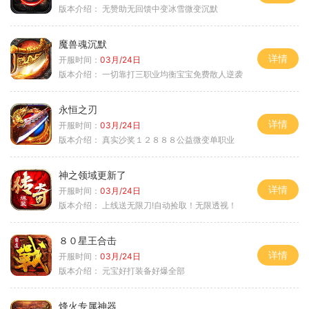
版本介绍：
无赞助无回馈中变冰雪微变沉默
魔兽魂沉默
详情
开服时间：
03月/24日
版本介绍：
一切靠打三职业均衡宝宝免费散人逆袭
永恒之刃
详情
开服时间：
03月/24日
版本介绍：
真实沙奖１２８８８公益微变单职业
神之领域更新了
详情
开服时间：
03月/24日
版本介绍：
上线送无限刀!自动捡取！无限透视！
８０星王合击
详情
开服时间：
03月/24日
版本介绍：
元宝好打装备好爆全部
烽火专属神器