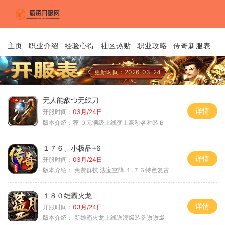
主页
职业介绍
经验心得
社区热贴
职业攻略
传奇新服表
传
更新时间：2026-03-24
无人能敌つ无线刀
详情
开服时间：
03月/24日
版本介绍：
荐 ０元满级上线变土豪秒各种装Ｂ
１７６、小极品+6
详情
开服时间：
03月/24日
版本介绍：
免费群技.法宝空降.１.７６特色复古
１８０雄霸火龙
详情
开服时间：
03月/24日
版本介绍：
新雄霸火龙上线送满级装备嗷嗷爆