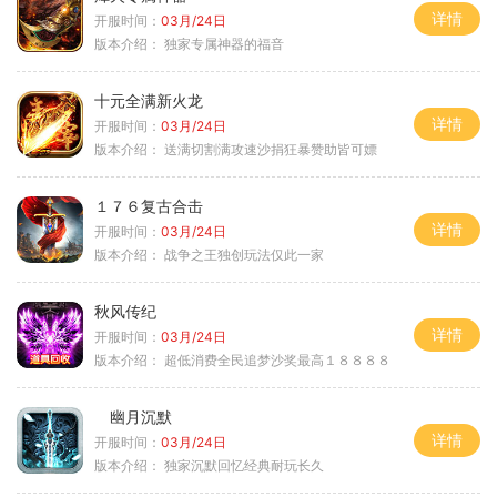
详情
开服时间：
03月/24日
版本介绍：
独家专属神器的福音
十元全满新火龙
详情
开服时间：
03月/24日
版本介绍：
送满切割满攻速沙捐狂暴赞助皆可嫖
１７６复古合击
详情
开服时间：
03月/24日
版本介绍：
战争之王独创玩法仅此一家
秋风传纪
详情
开服时间：
03月/24日
版本介绍：
超低消费全民追梦沙奖最高１８８８８
幽月沉默
详情
开服时间：
03月/24日
版本介绍：
独家沉默回忆经典耐玩长久